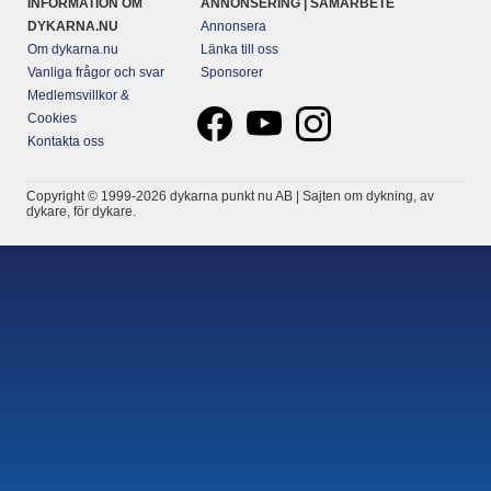
INFORMATION OM
ANNONSERING | SAMARBETE
DYKARNA.NU
Annonsera
Om dykarna.nu
Länka till oss
Vanliga frågor och svar
Sponsorer
Medlemsvillkor &
Cookies
Kontakta oss
Copyright © 1999-2026 dykarna punkt nu AB | Sajten om dykning, av
dykare, för dykare.