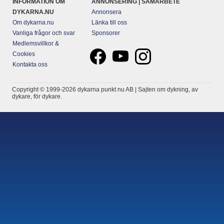
INFORMATION OM
ANNONSERING | SAMARBETE
DYKARNA.NU
Annonsera
Om dykarna.nu
Länka till oss
Vanliga frågor och svar
Sponsorer
Medlemsvillkor &
Cookies
Kontakta oss
Copyright © 1999-2026 dykarna punkt nu AB | Sajten om dykning, av
dykare, för dykare.