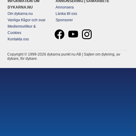
INFORMATION OM
ANNONSERING | SAMARBETE
DYKARNA.NU
Annonsera
Om dykarna.nu
Länka till oss
Vanliga frågor och svar
Sponsorer
Medlemsvillkor &
Cookies
Kontakta oss
Copyright © 1999-2026 dykarna punkt nu AB | Sajten om dykning, av
dykare, för dykare.