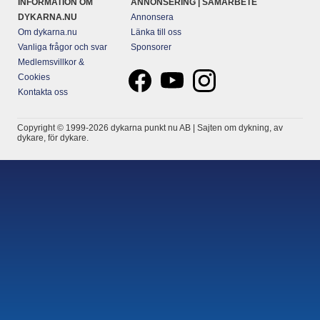
INFORMATION OM
ANNONSERING | SAMARBETE
DYKARNA.NU
Annonsera
Om dykarna.nu
Länka till oss
Vanliga frågor och svar
Sponsorer
Medlemsvillkor &
Cookies
Kontakta oss
Copyright © 1999-2026 dykarna punkt nu AB | Sajten om dykning, av
dykare, för dykare.