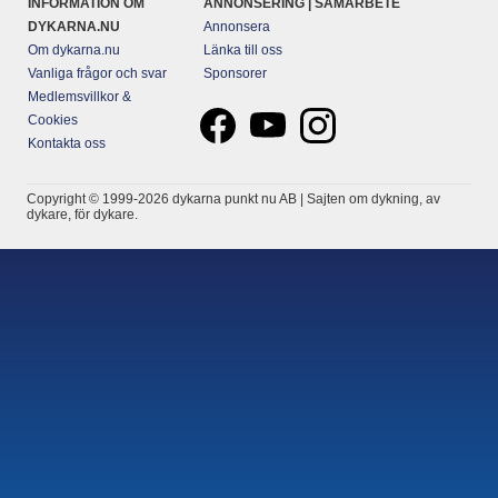
INFORMATION OM
ANNONSERING | SAMARBETE
DYKARNA.NU
Annonsera
Om dykarna.nu
Länka till oss
Vanliga frågor och svar
Sponsorer
Medlemsvillkor &
Cookies
Kontakta oss
Copyright © 1999-2026 dykarna punkt nu AB | Sajten om dykning, av
dykare, för dykare.