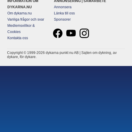
INFORMATION OM
ANNONSERING | SAMARBETE
DYKARNA.NU
Annonsera
Om dykarna.nu
Länka till oss
Vanliga frågor och svar
Sponsorer
Medlemsvillkor &
Cookies
Kontakta oss
Copyright © 1999-2026 dykarna punkt nu AB | Sajten om dykning, av
dykare, för dykare.