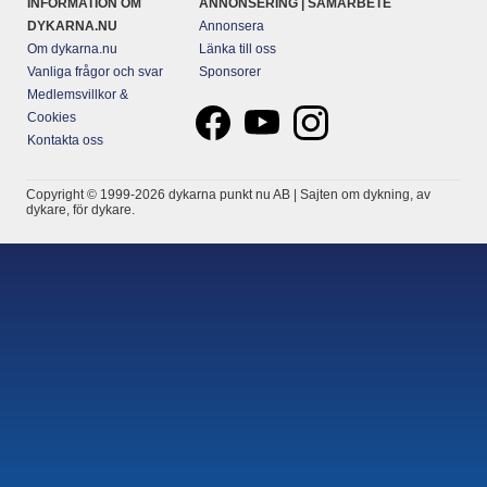
INFORMATION OM
ANNONSERING | SAMARBETE
DYKARNA.NU
Annonsera
Om dykarna.nu
Länka till oss
Vanliga frågor och svar
Sponsorer
Medlemsvillkor &
Cookies
Kontakta oss
Copyright © 1999-2026 dykarna punkt nu AB | Sajten om dykning, av
dykare, för dykare.