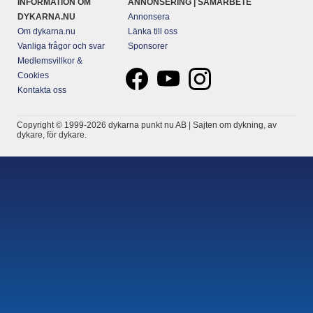
INFORMATION OM
ANNONSERING | SAMARBETE
DYKARNA.NU
Annonsera
Om dykarna.nu
Länka till oss
Vanliga frågor och svar
Sponsorer
Medlemsvillkor &
Cookies
Kontakta oss
Copyright © 1999-2026 dykarna punkt nu AB | Sajten om dykning, av
dykare, för dykare.