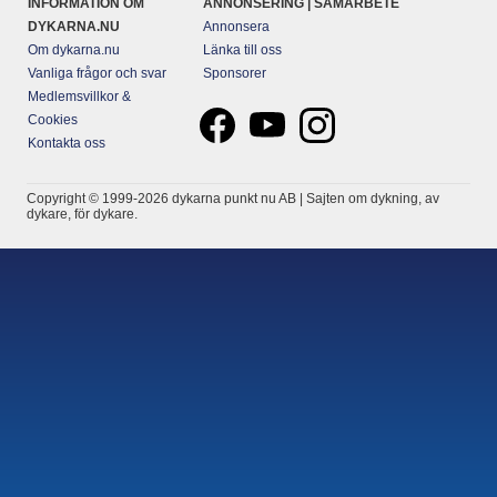
INFORMATION OM
ANNONSERING | SAMARBETE
DYKARNA.NU
Annonsera
Om dykarna.nu
Länka till oss
Vanliga frågor och svar
Sponsorer
Medlemsvillkor &
Cookies
Kontakta oss
Copyright © 1999-2026 dykarna punkt nu AB | Sajten om dykning, av
dykare, för dykare.