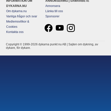
INFORMATION OM
ANNONSERING | SAMARBETE
DYKARNA.NU
Annonsera
Om dykarna.nu
Länka till oss
Vanliga frågor och svar
Sponsorer
Medlemsvillkor &
Cookies
Kontakta oss
Copyright © 1999-2026 dykarna punkt nu AB | Sajten om dykning, av
dykare, för dykare.