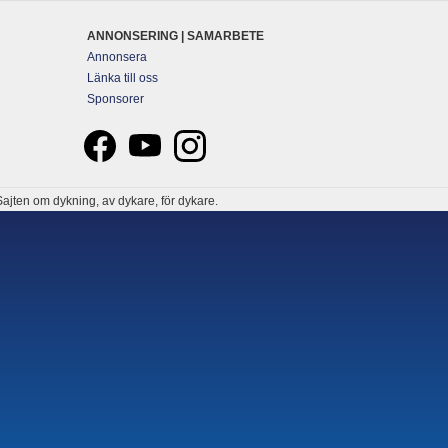
ANNONSERING | SAMARBETE
Annonsera
Länka till oss
Sponsorer
ajten om dykning, av dykare, för dykare.