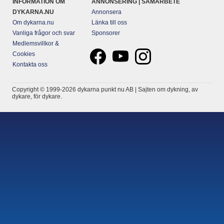
INFORMATION OM
ANNONSERING | SAMARBETE
DYKARNA.NU
Annonsera
Om dykarna.nu
Länka till oss
Vanliga frågor och svar
Sponsorer
Medlemsvillkor &
Cookies
Kontakta oss
Copyright © 1999-2026 dykarna punkt nu AB | Sajten om dykning, av
dykare, för dykare.