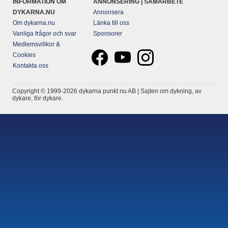
INFORMATION OM
ANNONSERING | SAMARBETE
DYKARNA.NU
Annonsera
Om dykarna.nu
Länka till oss
Vanliga frågor och svar
Sponsorer
Medlemsvillkor &
Cookies
Kontakta oss
Copyright © 1999-2026 dykarna punkt nu AB | Sajten om dykning, av
dykare, för dykare.