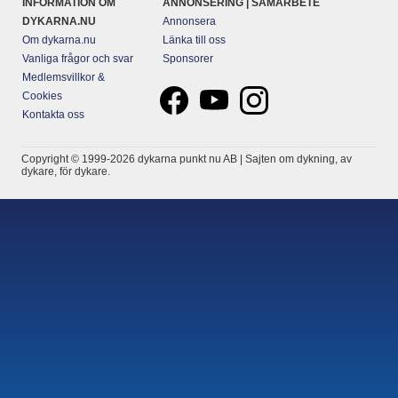
INFORMATION OM
ANNONSERING | SAMARBETE
DYKARNA.NU
Annonsera
Om dykarna.nu
Länka till oss
Vanliga frågor och svar
Sponsorer
Medlemsvillkor &
Cookies
Kontakta oss
Copyright © 1999-2026 dykarna punkt nu AB | Sajten om dykning, av
dykare, för dykare.