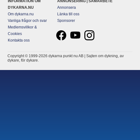
INFORMATION OM
ANNONSERING | SAMARBETE
DYKARNA.NU
Annonsera
Om dykarna.nu
Länka till oss
Vanliga frågor och svar
Sponsorer
Medlemsvillkor &
Cookies
Kontakta oss
Copyright © 1999-2026 dykarna punkt nu AB | Sajten om dykning, av
dykare, för dykare.