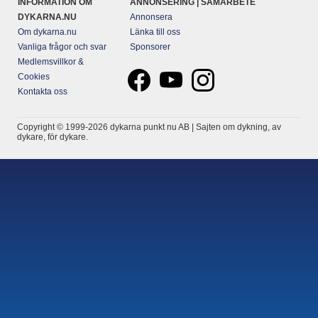
INFORMATION OM
ANNONSERING | SAMARBETE
DYKARNA.NU
Annonsera
Om dykarna.nu
Länka till oss
Vanliga frågor och svar
Sponsorer
Medlemsvillkor &
Cookies
Kontakta oss
Copyright © 1999-2026 dykarna punkt nu AB | Sajten om dykning, av
dykare, för dykare.