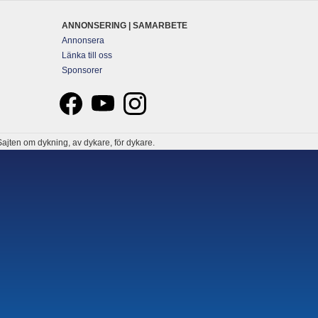
ANNONSERING | SAMARBETE
Annonsera
Länka till oss
Sponsorer
ajten om dykning, av dykare, för dykare.