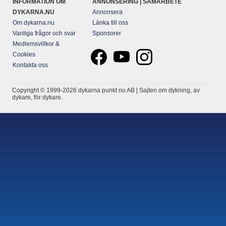
INFORMATION OM
ANNONSERING | SAMARBETE
DYKARNA.NU
Annonsera
Om dykarna.nu
Länka till oss
Vanliga frågor och svar
Sponsorer
Medlemsvillkor &
Cookies
Kontakta oss
Copyright © 1999-2026 dykarna punkt nu AB | Sajten om dykning, av
dykare, för dykare.