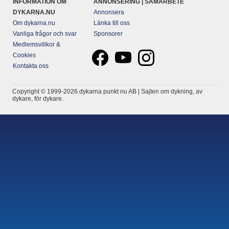
INFORMATION OM
ANNONSERING | SAMARBETE
DYKARNA.NU
Annonsera
Om dykarna.nu
Länka till oss
Vanliga frågor och svar
Sponsorer
Medlemsvillkor &
Cookies
Kontakta oss
Copyright © 1999-2026 dykarna punkt nu AB | Sajten om dykning, av
dykare, för dykare.