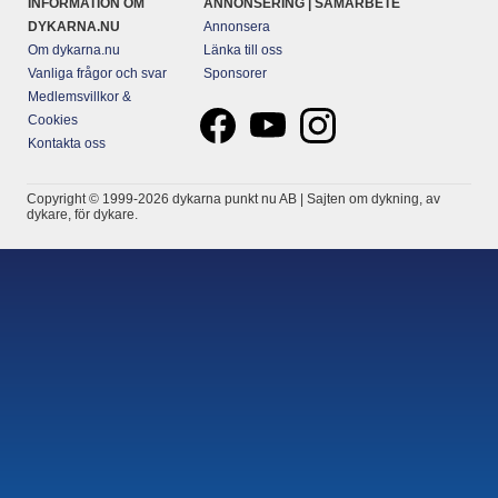
INFORMATION OM
ANNONSERING | SAMARBETE
DYKARNA.NU
Annonsera
Om dykarna.nu
Länka till oss
Vanliga frågor och svar
Sponsorer
Medlemsvillkor &
Cookies
Kontakta oss
Copyright © 1999-2026 dykarna punkt nu AB | Sajten om dykning, av
dykare, för dykare.