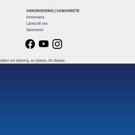
ANNONSERING | SAMARBETE
Annonsera
Länka till oss
Sponsorer
ajten om dykning, av dykare, för dykare.