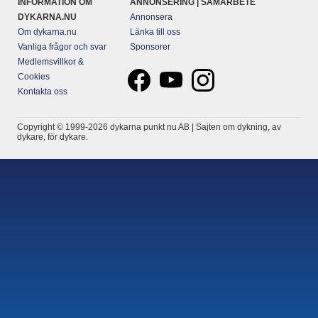
INFORMATION OM
ANNONSERING | SAMARBETE
DYKARNA.NU
Annonsera
Om dykarna.nu
Länka till oss
Vanliga frågor och svar
Sponsorer
Medlemsvillkor &
Cookies
Kontakta oss
Copyright © 1999-2026 dykarna punkt nu AB | Sajten om dykning, av
dykare, för dykare.