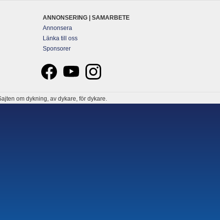
ANNONSERING | SAMARBETE
Annonsera
Länka till oss
Sponsorer
ajten om dykning, av dykare, för dykare.