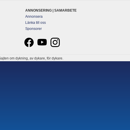
ANNONSERING | SAMARBETE
Annonsera
Länka till oss
Sponsorer
ajten om dykning, av dykare, för dykare.