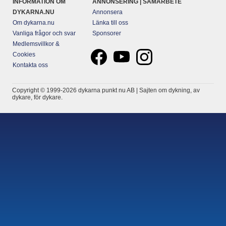
INFORMATION OM
ANNONSERING | SAMARBETE
DYKARNA.NU
Annonsera
Om dykarna.nu
Länka till oss
Vanliga frågor och svar
Sponsorer
Medlemsvillkor &
Cookies
Kontakta oss
Copyright © 1999-2026 dykarna punkt nu AB | Sajten om dykning, av
dykare, för dykare.