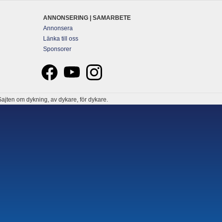
ANNONSERING | SAMARBETE
Annonsera
Länka till oss
Sponsorer
ajten om dykning, av dykare, för dykare.