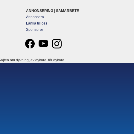
ANNONSERING | SAMARBETE
Annonsera
Länka till oss
Sponsorer
ajten om dykning, av dykare, för dykare.