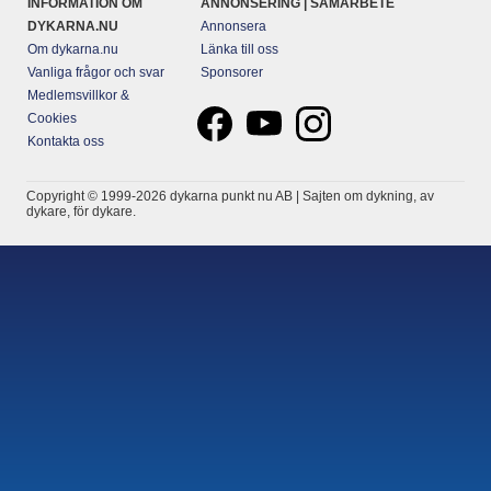
INFORMATION OM
ANNONSERING | SAMARBETE
DYKARNA.NU
Annonsera
Om dykarna.nu
Länka till oss
Vanliga frågor och svar
Sponsorer
Medlemsvillkor &
Cookies
Kontakta oss
Copyright © 1999-2026 dykarna punkt nu AB | Sajten om dykning, av
dykare, för dykare.