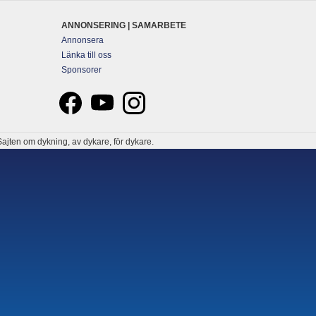
ANNONSERING | SAMARBETE
Annonsera
Länka till oss
Sponsorer
ajten om dykning, av dykare, för dykare.