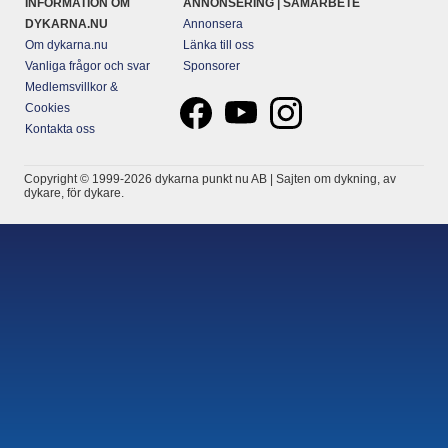
INFORMATION OM
ANNONSERING | SAMARBETE
DYKARNA.NU
Annonsera
Om dykarna.nu
Länka till oss
Vanliga frågor och svar
Sponsorer
Medlemsvillkor &
Cookies
Kontakta oss
Copyright © 1999-2026 dykarna punkt nu AB | Sajten om dykning, av
dykare, för dykare.