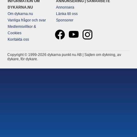
INFORMATION OM
ANNONSERING | SAMARBETE
DYKARNA.NU
Annonsera
Om dykarna.nu
Länka till oss
Vanliga frågor och svar
Sponsorer
Medlemsvillkor &
Cookies
Kontakta oss
Copyright © 1999-2026 dykarna punkt nu AB | Sajten om dykning, av
dykare, för dykare.