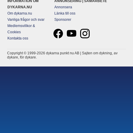
INFORMATION OM
ANNONSERING | SAMARBETE
DYKARNA.NU
Annonsera
Om dykarna.nu
Länka till oss
Vanliga frågor och svar
Sponsorer
Medlemsvillkor &
Cookies
Kontakta oss
Copyright © 1999-2026 dykarna punkt nu AB | Sajten om dykning, av
dykare, för dykare.