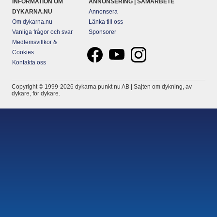
INFORMATION OM
ANNONSERING | SAMARBETE
DYKARNA.NU
Annonsera
Om dykarna.nu
Länka till oss
Vanliga frågor och svar
Sponsorer
Medlemsvillkor &
Cookies
Kontakta oss
Copyright © 1999-2026 dykarna punkt nu AB | Sajten om dykning, av
dykare, för dykare.