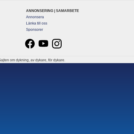
ANNONSERING | SAMARBETE
Annonsera
Länka till oss
Sponsorer
ajten om dykning, av dykare, för dykare.