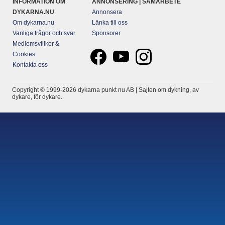
INFORMATION OM
ANNONSERING | SAMARBETE
DYKARNA.NU
Annonsera
Om dykarna.nu
Länka till oss
Vanliga frågor och svar
Sponsorer
Medlemsvillkor &
Cookies
Kontakta oss
Copyright © 1999-2026 dykarna punkt nu AB | Sajten om dykning, av
dykare, för dykare.