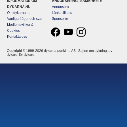
INFORMATION OM
ANNONSERING | SAMARBETE
DYKARNA.NU
Annonsera
Om dykarna.nu
Länka till oss
Vanliga frågor och svar
Sponsorer
Medlemsvillkor &
Cookies
Kontakta oss
Copyright © 1999-2026 dykarna punkt nu AB | Sajten om dykning, av
dykare, för dykare.