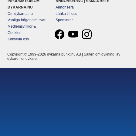
INFORMATION OM
ANNONSERING | SAMARBETE
DYKARNA.NU
Annonsera
Om dykarna.nu
Länka till oss
Vanliga frågor och svar
Sponsorer
Medlemsvillkor &
Cookies
Kontakta oss
Copyright © 1999-2026 dykarna punkt nu AB | Sajten om dykning, av
dykare, för dykare.