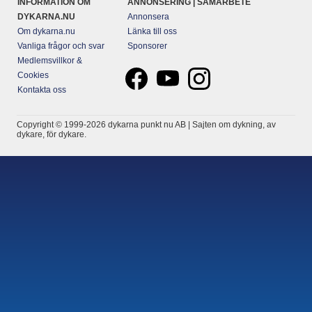
INFORMATION OM
ANNONSERING | SAMARBETE
DYKARNA.NU
Annonsera
Om dykarna.nu
Länka till oss
Vanliga frågor och svar
Sponsorer
Medlemsvillkor &
Cookies
Kontakta oss
Copyright © 1999-2026 dykarna punkt nu AB | Sajten om dykning, av
dykare, för dykare.