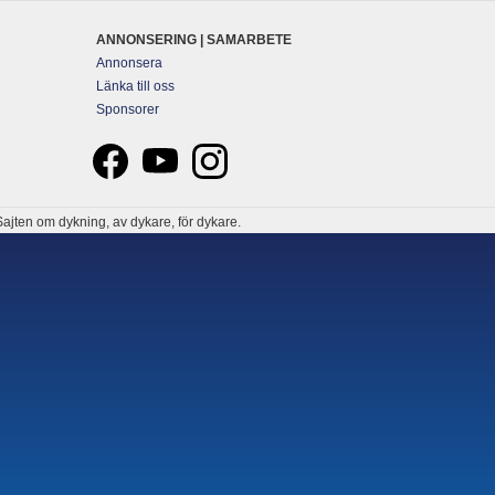
ANNONSERING | SAMARBETE
Annonsera
Länka till oss
Sponsorer
ajten om dykning, av dykare, för dykare.