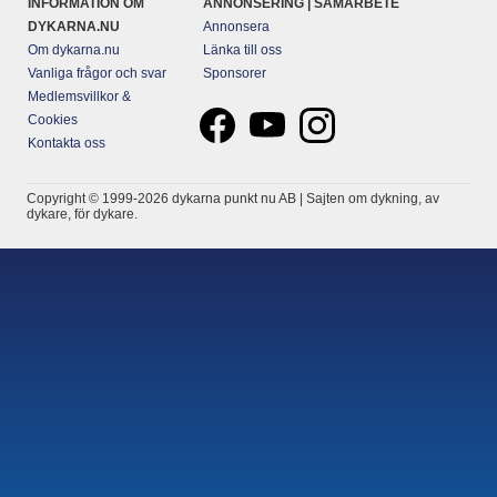
INFORMATION OM
ANNONSERING | SAMARBETE
DYKARNA.NU
Annonsera
Om dykarna.nu
Länka till oss
Vanliga frågor och svar
Sponsorer
Medlemsvillkor &
Cookies
Kontakta oss
Copyright © 1999-2026 dykarna punkt nu AB | Sajten om dykning, av
dykare, för dykare.