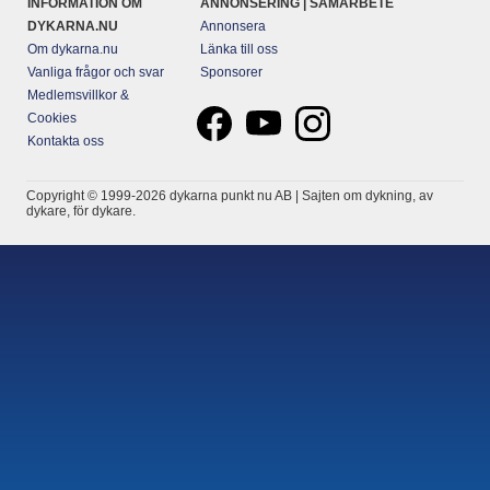
INFORMATION OM
ANNONSERING | SAMARBETE
DYKARNA.NU
Annonsera
Om dykarna.nu
Länka till oss
Vanliga frågor och svar
Sponsorer
Medlemsvillkor &
Cookies
Kontakta oss
Copyright © 1999-2026 dykarna punkt nu AB | Sajten om dykning, av
dykare, för dykare.