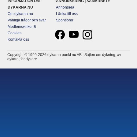
INFORMATION OM
ANNONSERING | SAMARBETE
DYKARNA.NU
Annonsera
Om dykarna.nu
Länka till oss
Vanliga frågor och svar
Sponsorer
Medlemsvillkor &
Cookies
Kontakta oss
Copyright © 1999-2026 dykarna punkt nu AB | Sajten om dykning, av
dykare, för dykare.