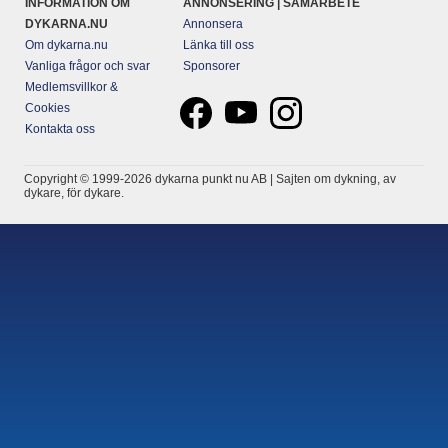
INFORMATION OM
ANNONSERING | SAMARBETE
DYKARNA.NU
Annonsera
Om dykarna.nu
Länka till oss
Vanliga frågor och svar
Sponsorer
Medlemsvillkor &
Cookies
Kontakta oss
Copyright © 1999-2026 dykarna punkt nu AB | Sajten om dykning, av
dykare, för dykare.