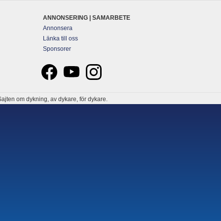
ANNONSERING | SAMARBETE
Annonsera
Länka till oss
Sponsorer
ajten om dykning, av dykare, för dykare.