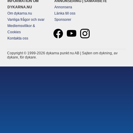
INFORMATION OM
ANNONSERING | SAMARBETE
DYKARNA.NU
Annonsera
Om dykarna.nu
Länka till oss
Vanliga frågor och svar
Sponsorer
Medlemsvillkor &
Cookies
Kontakta oss
Copyright © 1999-2026 dykarna punkt nu AB | Sajten om dykning, av
dykare, för dykare.