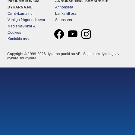
INFORMATION OM
ANNONSERING | SAMARBETE
DYKARNA.NU
Annonsera
Om dykarna.nu
Länka till oss
Vanliga frågor och svar
Sponsorer
Medlemsvillkor &
Cookies
Kontakta oss
Copyright © 1999-2026 dykarna punkt nu AB | Sajten om dykning, av
dykare, för dykare.