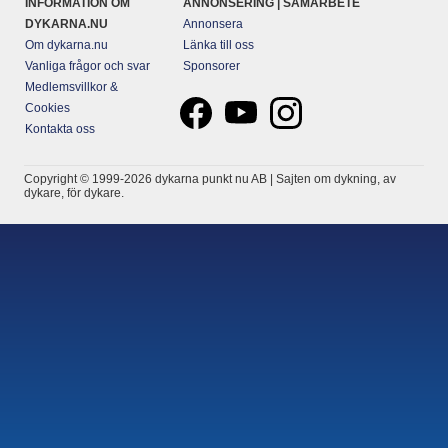
INFORMATION OM
ANNONSERING | SAMARBETE
DYKARNA.NU
Annonsera
Om dykarna.nu
Länka till oss
Vanliga frågor och svar
Sponsorer
Medlemsvillkor &
Cookies
Kontakta oss
Copyright © 1999-2026 dykarna punkt nu AB | Sajten om dykning, av
dykare, för dykare.