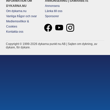
INFORMATION OM
ANNONSERING | SAMARBETE
DYKARNA.NU
Annonsera
Om dykarna.nu
Länka till oss
Vanliga frågor och svar
Sponsorer
Medlemsvillkor &
Cookies
Kontakta oss
Copyright © 1999-2026 dykarna punkt nu AB | Sajten om dykning, av
dykare, för dykare.