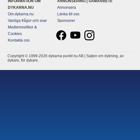
INFORMATION OM
ANNONSERING | SAMARBETE
DYKARNA.NU
Annonsera
Om dykarna.nu
Länka till oss
Vanliga frågor och svar
Sponsorer
Medlemsvillkor &
Cookies
Kontakta oss
Copyright © 1999-2026 dykarna punkt nu AB | Sajten om dykning, av
dykare, för dykare.