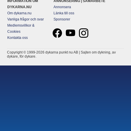
INFORMATION OM
ANNONSERING | SAMARBETE
DYKARNA.NU
Annonsera
Om dykarna.nu
Länka till oss
Vanliga frågor och svar
Sponsorer
Medlemsvillkor &
Cookies
Kontakta oss
Copyright © 1999-2026 dykarna punkt nu AB | Sajten om dykning, av
dykare, för dykare.